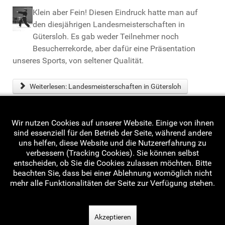
Klein aber Fein! Diesen Eindruck hatte man auf
den diesjährigen Landesmeisterschaften in
Gütersloh. Es gab weder Teilnehmer noch
Besucherrekorde, aber dafür eine Präsentation
unseres Sports, von seltener Qualität.
Weiterlesen: Landesmeisterschaften in Gütersloh
Wir nutzen Cookies auf unserer Website. Einige von ihnen
sind essenziell für den Betrieb der Seite, während andere
Seite 35 von 39
uns helfen, diese Website und die Nutzererfahrung zu
verbessern (Tracking Cookies). Sie können selbst
Start
Zurück
30
31
32
33
34
35
entscheiden, ob Sie die Cookies zulassen möchten. Bitte
beachten Sie, dass bei einer Ablehnung womöglich nicht
36
37
38
39
Weiter
Ende
mehr alle Funktionalitäten der Seite zur Verfügung stehen.
Akzeptieren