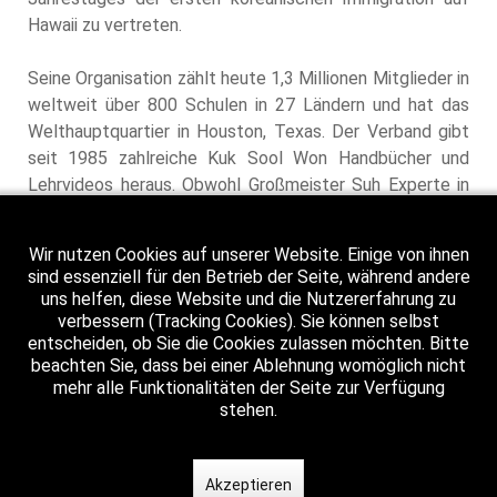
Hawaii zu vertreten.
Seine Organisation zählt heute 1,3 Millionen Mitglieder in
weltweit über 800 Schulen in 27 Ländern und hat das
Welthauptquartier in Houston, Texas. Der Verband gibt
seit 1985 zahlreiche Kuk Sool Won Handbücher und
Lehrvideos heraus. Obwohl Großmeister Suh Experte in
jedem Aspekt der Kampfkünste ist, wird er besonders
für seine meisterhafte Beherrschung der Hebel und
Wir nutzen Cookies auf unserer Website. Einige von ihnen
Nervendruckpunkte anerkannt. Im Jahre 1983 wurde Kuk
sind essenziell für den Betrieb der Seite, während andere
Sa Nim Suh In-Hyuk als Großmeister aller koreanischen
uns helfen, diese Website und die Nutzererfahrung zu
Kampfkünste gewählt und erhielt als einziger den 10.
verbessern (Tracking Cookies). Sie können selbst
entscheiden, ob Sie die Cookies zulassen möchten. Bitte
Dan aller koreanischen Mudokünste.
beachten Sie, dass bei einer Ablehnung womöglich nicht
mehr alle Funktionalitäten der Seite zur Verfügung
Detlef Klos
stehen.
Akzeptieren