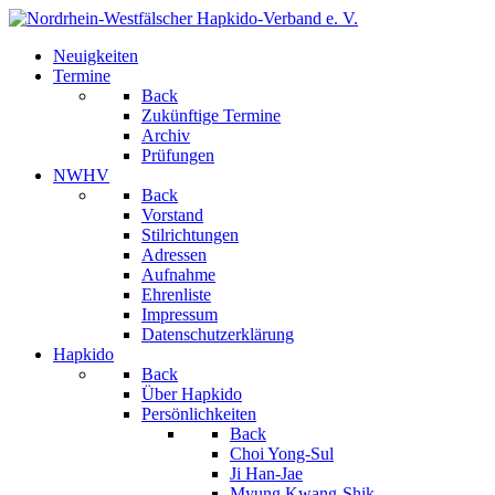
Neuigkeiten
Termine
Back
Zukünftige Termine
Archiv
Prüfungen
NWHV
Back
Vorstand
Stilrichtungen
Adressen
Aufnahme
Ehrenliste
Impressum
Datenschutzerklärung
Hapkido
Back
Über Hapkido
Persönlichkeiten
Back
Choi Yong-Sul
Ji Han-Jae
Myung Kwang-Shik