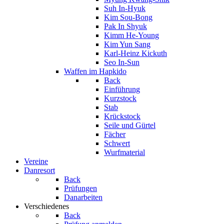
Suh In-Hyuk
Kim Sou-Bong
Pak In Shyuk
Kimm He-Young
Kim Yun Sang
Karl-Heinz Kickuth
Seo In-Sun
Waffen im Hapkido
Back
Einführung
Kurzstock
Stab
Krückstock
Seile und Gürtel
Fächer
Schwert
Wurfmaterial
Vereine
Danresort
Back
Prüfungen
Danarbeiten
Verschiedenes
Back